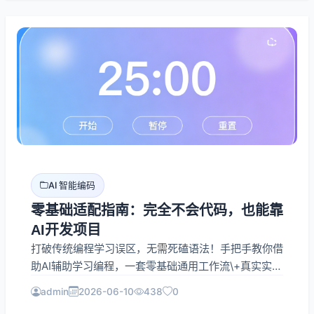
冗余，所有产出物符合前端开发规范，可直接用于需求
评审、视觉定稿、项目脚手架初始化，是目前B端后台
最高效、标准化的原型生产方案。
AI 智能编码
零基础适配指南：完全不会代码，也能靠
AI开发项目
打破传统编程学习误区，无需死磕语法！手把手教你借
助AI辅助学习编程，一套零基础通用工作流\+真实实战
案例，解决不会代码怎么开始的难题，新手也能快速落
admin
2026-06-10
438
0
地完整编程项目。