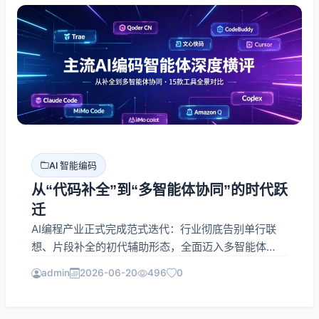
AI 智能编码
从“代码补全”到“多智能体协同”的时代跃
迁
AI编程产业正式完成范式迭代：行业彻底告别单行联
想、片段补全的初代辅助形态，全面迈入多智能体
（Multi-Agent）自主协同研发成熟期。以Trae
admin
2026-06-20
496
0
Work、Qoder CN、腾讯CodeBuddy为代表的国产编
码智能体集中迭代突围，依托本土化模型、生态适配、
合规架构优势，重构个人开发者、企业研发团队的标准