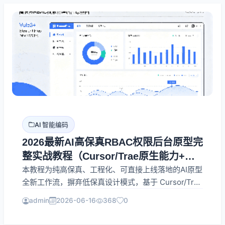
化协作流程。
AI 智能编码
2026最新AI高保真RBAC权限后台原型完
整实战教程（Cursor/Trae原生能力+官
方MD常驻Skills）
本教程为纯高保真、工程化、可直接上线落地的AI原型
全新工作流，摒弃低保真设计模式，基于 Cursor/Trae
AI 原生能力 + 官方标准MD常驻Skills，一键生成
admin
2026-06-16
368
0
Vue3+Element Plus 企业级RBAC权限管理后台完整
原型。全程无需手动配置任何MCP工具，无报错、零